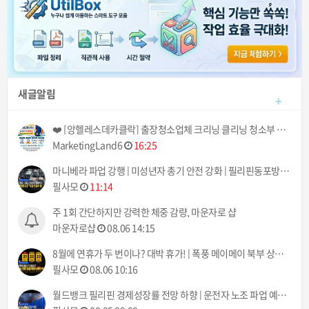
새글알림
+
❤️ [앙헬레스데카클락] 출장청소업체 크리닝 클리닝 청소부 아떼 아줌마 서비스! (기본 3시간에 700페소!) ❤️
MarketingLand6
16:25
마니베라 파업 강행 | 미성년자 총기 안전 강화 | 필리핀동포방송 | 필리핀한인방송 | 필리핀뉴스룸
필사모
11:14
주 1회 간단하지만 강력한 체중 감량, 마운자로 샵
마운자로샵
08.06 14:15
8월에 연휴가 두 번이나? 대박 휴가! | 폭풍 메이메이 북부 상륙 | 필리핀동포방송 | 필리핀한인방송 | 필리핀뉴스룸
필사모
08.06 10:16
월드뱅크 필리핀 경제성장률 전망 하향 | 운전자 노조 파업 예고 8월 10일부터 | 필리핀동포방송 | 필리핀한인방송 | 필리핀뉴스룸