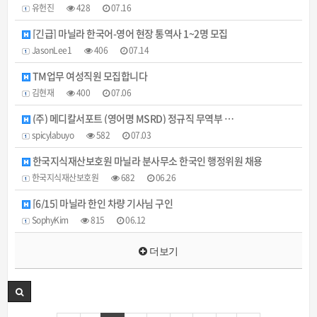
유헌진
428
07.16
[긴급] 마닐라 한국어-영어 현장 통역사 1~2명 모집
JasonLee1
406
07.14
TM업무 여성직원 모집합니다
김현재
400
07.06
(주) 메디칼서포트 (영어명 MSRD) 정규직 무역부 …
spicylabuyo
582
07.03
한국지식재산보호원 마닐라 분사무소 한국인 행정위원 채용
한국지식재산보호원
682
06.26
[6/15] 마닐라 한인 차량 기사님 구인
SophyKim
815
06.12
더보기