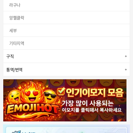
라구나
앙헬클락
세부
기타지역
구직
통역/번역