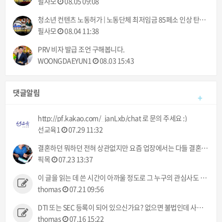
필사모
08.05 09:08
청소년 컨텐츠 노동허가 | 노동단체 최저임금 85페소 인상 탄원서 제출 | 필리핀동포방송 | 필리핀한인방송 | 필리핀뉴스룸
필사모
08.04 11:38
PRV 비자 발급 조언 구해봅니다.
WOONGDAEYUN1
08.03 15:43
댓글알림
+
http://pf.kakao.com/_janLxb/chat 로 문의 주세요 :)
선교육1
07.29 11:32
결혼하던 뭐하던 전혀 상관없지만 요즘 업장에서는 다들 결혼이야기만 하네 ㅠㅠ 했으면 뭐라도 주던지 ㅋㅋ
픽목
07.23 13:37
이 글을 읽는 데 쓴 시간이 아까울 정도로 그 누구의 관심사도 아닌 정보입니다.
thomas
07.21 09:56
DTI 또는 SEC 등록이 되어 있으신가요? 없으면 불법인데 사고 발생시 어떻게 처리해 주실건가요?
thomas
07.16 15:22