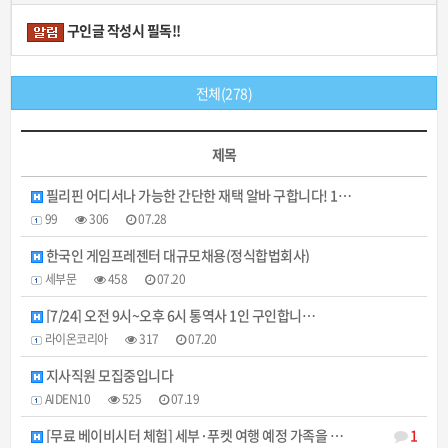
구인글 작성시 필독!!
전체(278)
제목
필리핀 어디서나 가능한 간단한 재택 알바 구합니다! 1…
99
306
07.28
한국인 게임프레젠터 대규모채용(정식합법회사)
세부문
458
07.20
[7/24] 오전 9시~오후 6시 통역사 1인 구인합니…
라이온코리아
317
07.20
지사직원 모집중입니다
AIDEN10
525
07.19
[무료 베이비시터 체험] 세부·푸켓 여행 예정 가족을 …
1