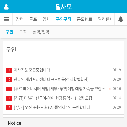
필사모
/재능
장터
골프
업체
구인구직
콘도렌트
필리핀 마사지
구인
구직
통역/번역
구인
지사직원 모집중입니다
07.19
1
한국인 게임프레젠터 대규모채용(정식합법회사)
07.20
2
[무료 베이비시터 체험] 세부·푸켓 여행 예정 가족을 모집합니다
07.16
3
+1
[긴급] 마닐라 한국어-영어 현장 통역사 1~2명 모집
07.14
4
[7/24] 오전 9시~오후 6시 통역사 1인 구인합니다
07.20
5
Notice