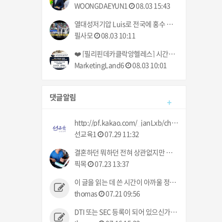
WOONGDAEYUN1
08.03 15:43
열대성저기압 Luis로 전국에 홍수 피해 | 최저임금 85페소 인상, 결국 시행될 것 | 필리핀동포방송 | 필리핀한인방송 | 필리핀뉴스룸
필사모
08.03 10:11
❤️ [필리핀데카클락앙헬레스] 시간제입주이사거주부분원룸건물사무실집 출장청소업체 클리닝업 아떼아줌마 청소부 비용추천! (가사도우미전문서비스) ❤️
MarketingLand6
08.03 10:01
댓글알림
+
http://pf.kakao.com/_janLxb/chat 로 문의 주세요 :)
선교육1
07.29 11:32
결혼하던 뭐하던 전혀 상관없지만 요즘 업장에서는 다들 결혼이야기만 하네 ㅠㅠ 했으면 뭐라도 주던지 ㅋㅋ
픽목
07.23 13:37
이 글을 읽는 데 쓴 시간이 아까울 정도로 그 누구의 관심사도 아닌 정보입니다.
thomas
07.21 09:56
DTI 또는 SEC 등록이 되어 있으신가요? 없으면 불법인데 사고 발생시 어떻게 처리해 주실건가요?