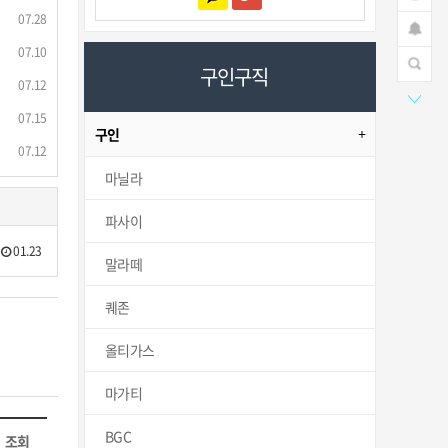
07.28
07.10
구인구직
07.12
07.15
구인
07.12
마닐라
파사이
01.23
말라떼
퀘존
올티가스
마가티
BGC
조회