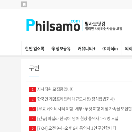
한인 업소록
정보공유
커뮤니티
지식in
의뢰
구인
지사직원 모집중입니다
1
한국인 게임프레젠터 대규모채용(정식합법회사)
2
[무료 베이비시터 체험] 세부·푸켓 여행 예정 가족을 모집
3
[긴급] 마닐라 한국어-영어 현장 통역사 1~2명 모집
4
[7/24] 오전 9시~오후 6시 통역사 1인 구인합니다
5