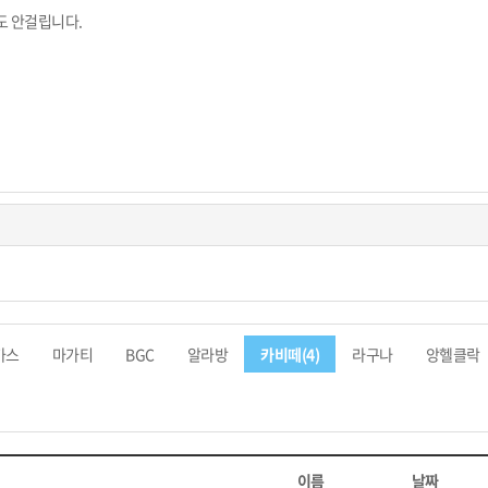
도 안걸립니다.
가스
마가티
BGC
알라방
카비떼(4)
라구나
앙헬클락
이름
날짜