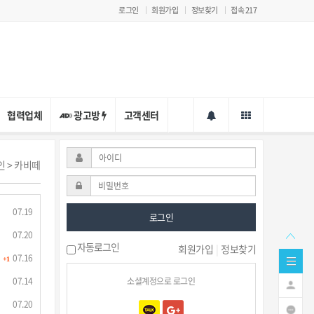
로그인
회원가입
정보찾기
접속 217
협력업체
광고방
고객센터
인 > 카비떼
07.19
로그인
07.20
자동로그인
회원가입
|
정보찾기
07.16
+1
07.14
소셜계정으로 로그인
07.20