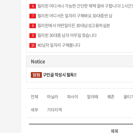
필리핀 어디서나 가능한 간단한 재택 알바 구합니다! 1시간
6
필리핀 어디서든 일자리 구해봐요 30대중반 남
7
필리핀에서 어떤일이든 30대남성고용하실분
8
필리핀 30대중 남자 아무일 찾습니다
9
40남자 일자리 구해봅니다
10
Notice
구인글 작성시 필독!!
전체
마닐라
파사이
말라떼
퀘존
올티
세부
기타지역
제목