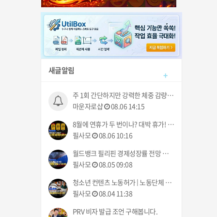
새글알림
+
주 1회 간단하지만 강력한 체중 감량, 마운자로 샵
마운자로샵
08.06 14:15
8월에 연휴가 두 번이나? 대박 휴가! | 폭풍 메이메이 북부 상륙 | 필리핀동포방송 | 필리핀한인방송 | 필리핀뉴스룸
필사모
08.06 10:16
월드뱅크 필리핀 경제성장률 전망 하향 | 운전자 노조 파업 예고 8월 10일부터 | 필리핀동포방송 | 필리핀한인방송 | 필리핀뉴스룸
필사모
08.05 09:08
청소년 컨텐츠 노동허가 | 노동단체 최저임금 85페소 인상 탄원서 제출 | 필리핀동포방송 | 필리핀한인방송 | 필리핀뉴스룸
필사모
08.04 11:38
PRV 비자 발급 조언 구해봅니다.