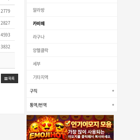
알라방
2779
2827
카비떼
4593
라구나
3832
앙헬클락
세부
기타지역
목록
구직
통역/번역