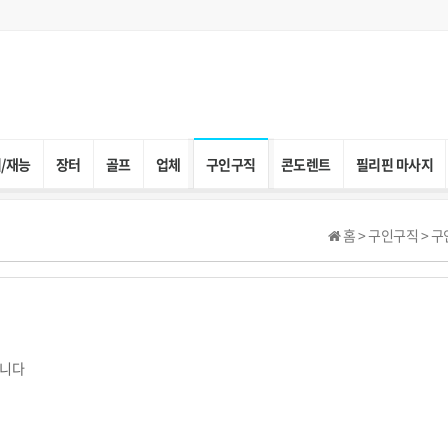
/재능
장터
골프
업체
구인구직
콘도렌트
필리핀 마사지
홈 > 구인구직 > 구
합니다