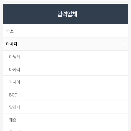
협력업체
숙소
마사지
마닐라
마카티
파사이
BGC
말라떼
퀘존