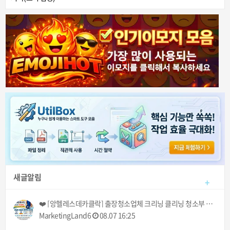
새글알림
+
❤️ [앙헬레스데카클락] 출장청소업체 크리닝 클리닝 청소부 아떼 아줌마 서비스! (기본 3시간에 700페소!) ❤️
MarketingLand6
08.07 16:25