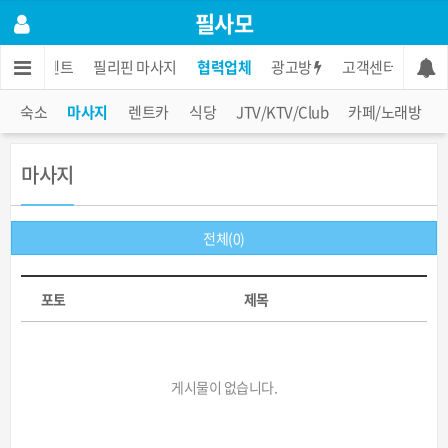
필사모
콘도렌트
필리핀 마사지
협력업체
광고방
고객센터
숙소
마사지
렌트카
식당
JTV/KTV/Club
카페/노래방
마사지
전체(0)
포토
제목
게시물이 없습니다.