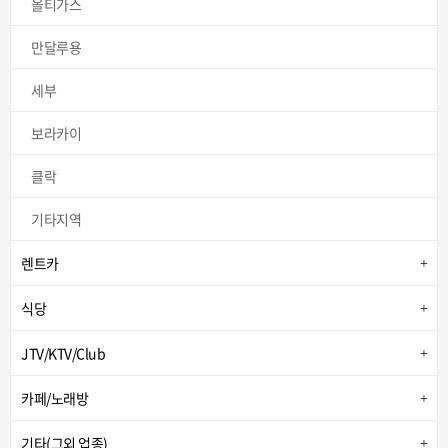
올티가스
만달루용
세부
보라카이
클락
기타지역
렌트카
식당
JTV/KTV/Club
카페/노래방
기타(그외 업종)