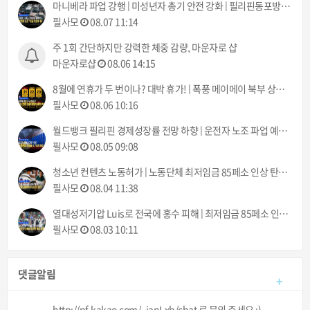
마니베라 파업 강행 | 미성년자 총기 안전 강화 | 필리핀동포방송 | 필리핀한인방송 | 필리핀뉴스룸
필사모
08.07 11:14
주 1회 간단하지만 강력한 체중 감량, 마운자로 샵
마운자로샵
08.06 14:15
8월에 연휴가 두 번이나? 대박 휴가! | 폭풍 메이메이 북부 상륙 | 필리핀동포방송 | 필리핀한인방송 | 필리핀뉴스룸
필사모
08.06 10:16
월드뱅크 필리핀 경제성장률 전망 하향 | 운전자 노조 파업 예고 8월 10일부터 | 필리핀동포방송 | 필리핀한인방송 | 필리핀뉴스룸
필사모
08.05 09:08
청소년 컨텐츠 노동허가 | 노동단체 최저임금 85페소 인상 탄원서 제출 | 필리핀동포방송 | 필리핀한인방송 | 필리핀뉴스룸
필사모
08.04 11:38
열대성저기압 Luis로 전국에 홍수 피해 | 최저임금 85페소 인상, 결국 시행될 것 | 필리핀동포방송 | 필리핀한인방송 | 필리핀뉴스룸
필사모
08.03 10:11
댓글알림
+
http://pf.kakao.com/_janLxb/chat 로 문의 주세요 :)