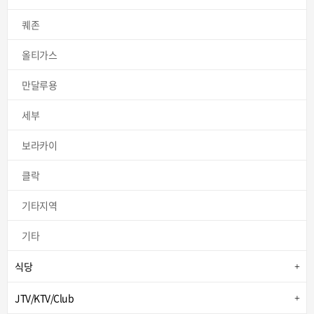
퀘존
올티가스
만달루용
세부
보라카이
클락
기타지역
기타
식당
JTV/KTV/Club