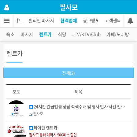
필사모
콘도렌트
필리핀 마사지
협력업체
광고방
고객센터
숙소
마사지
렌트카
식당
JTV/KTV/Club
카페/노래방
렌트카
전체(2)
포토
제목
24시간 긴급법률 상담 적색수배 및 형사 민사 사건 전…
필사모
타이탄 렌트카
필사모 통해 예약시 500페소 할인