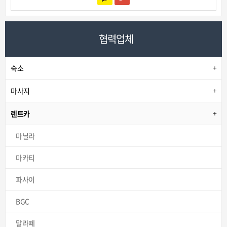
협력업체
숙소
마사지
렌트카
마닐라
마카티
파사이
BGC
말라떼