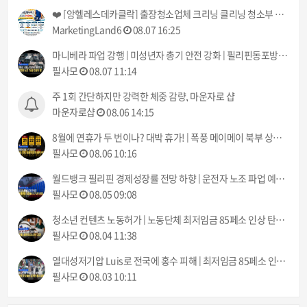
❤️ [앙헬레스데카클락] 출장청소업체 크리닝 클리닝 청소부 아떼 아줌마 서비스! (기본 3시간에 700페소!) ❤️
MarketingLand6
08.07 16:25
마니베라 파업 강행 | 미성년자 총기 안전 강화 | 필리핀동포방송 | 필리핀한인방송 | 필리핀뉴스룸
필사모
08.07 11:14
주 1회 간단하지만 강력한 체중 감량, 마운자로 샵
마운자로샵
08.06 14:15
8월에 연휴가 두 번이나? 대박 휴가! | 폭풍 메이메이 북부 상륙 | 필리핀동포방송 | 필리핀한인방송 | 필리핀뉴스룸
필사모
08.06 10:16
월드뱅크 필리핀 경제성장률 전망 하향 | 운전자 노조 파업 예고 8월 10일부터 | 필리핀동포방송 | 필리핀한인방송 | 필리핀뉴스룸
필사모
08.05 09:08
청소년 컨텐츠 노동허가 | 노동단체 최저임금 85페소 인상 탄원서 제출 | 필리핀동포방송 | 필리핀한인방송 | 필리핀뉴스룸
필사모
08.04 11:38
열대성저기압 Luis로 전국에 홍수 피해 | 최저임금 85페소 인상, 결국 시행될 것 | 필리핀동포방송 | 필리핀한인방송 | 필리핀뉴스룸
필사모
08.03 10:11