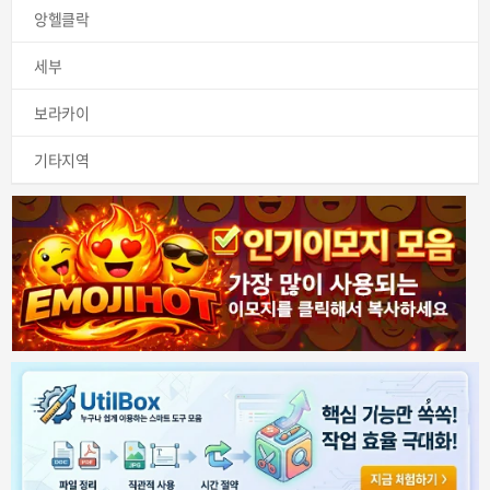
앙헬클락
세부
보라카이
기타지역