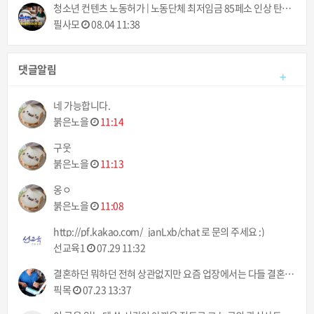
청소년 컨텐츠 노동허가 | 노동단체 최저임금 85페소 인상 탄원서 제출 | 필리핀동포방송 | 필리핀한인방송 | 필리핀뉴스룸
필사모
08.04 11:38
댓글알림
+
네 가능합니다.
붉은노을
11:14
구웃
붉은노을
11:13
옹ㅇ
붉은노을
11:08
http://pf.kakao.com/_janLxb/chat 로 문의 주세요 :)
선교육1
07.29 11:32
결혼하던 뭐하던 전혀 상관없지만 요즘 업장에서는 다들 결혼이야기만 하네 ㅠㅠ 했으면 뭐라도 주던지 ㅋㅋ
픽목
07.23 13:37