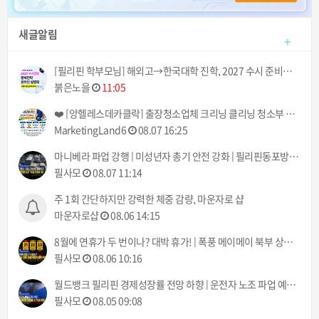
새글알림
+
[필리핀 학부모님] 해외고→한국대학 진학, 2027 수시 준비전략 온라인 설명회｜8/14 오후 6시
붉은노을
11:05
❤️ [앙헬레스데카클락] 출장청소업체 크리닝 클리닝 청소부 아떼 아줌마 서비스! (기본 3시간에 700페소!) ❤️
MarketingLand6
08.07 16:25
마니베라 파업 강행 | 미성년자 총기 안전 강화 | 필리핀동포방송 | 필리핀한인방송 | 필리핀뉴스룸
필사모
08.07 11:14
주 1회 간단하지만 강력한 체중 감량, 마운자로 샵
마운자로샵
08.06 14:15
8월에 연휴가 두 번이나? 대박 휴가! | 폭풍 메이메이 북부 상륙 | 필리핀동포방송 | 필리핀한인방송 | 필리핀뉴스룸
필사모
08.06 10:16
월드뱅크 필리핀 경제성장률 전망 하향 | 운전자 노조 파업 예고 8월 10일부터 | 필리핀동포방송 | 필리핀한인방송 | 필리핀뉴스룸
필사모
08.05 09:08