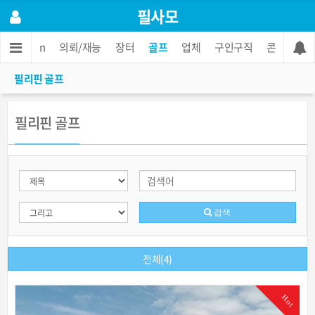
필사모
티
지식in
의뢰/재능
장터
골프
업체
구인구직
콘도렌트
필리핀 골프
필리핀 골프
검색
전체(4)
Hot