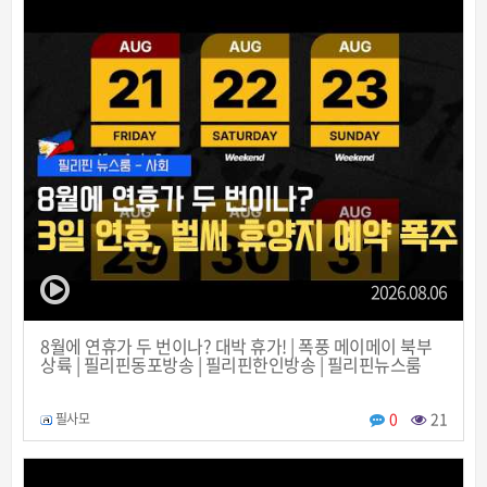
2026.08.06
8월에 연휴가 두 번이나? 대박 휴가! | 폭풍 메이메이 북부
상륙 | 필리핀동포방송 | 필리핀한인방송 | 필리핀뉴스룸
0
21
필사모