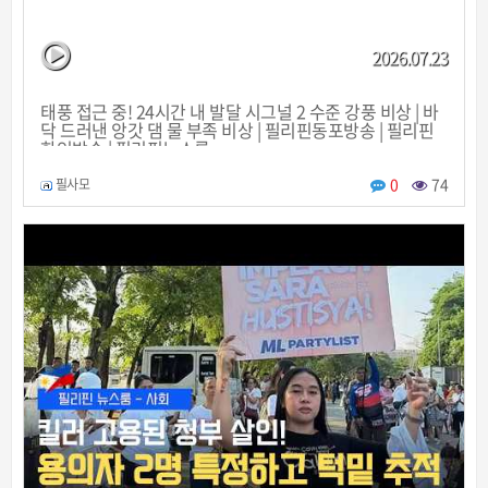
2026.07.23
태풍 접근 중! 24시간 내 발달 시그널 2 수준 강풍 비상 | 바
닥 드러낸 앙갓 댐 물 부족 비상 | 필리핀동포방송 | 필리핀
한인방송 | 필리핀뉴스룸
0
74
필사모