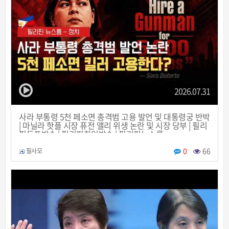
2026.07.31
사라 부통령 5천 페소면 총격범 고용 발언 및 대통령궁 반박
| 마닐라 핫플 시장 퓨전 앨리 위생 논란 및 시장 당부 | 필리
핀동포방송 | 필리핀한인방송 | 필리핀뉴스룸
0
66
필사모