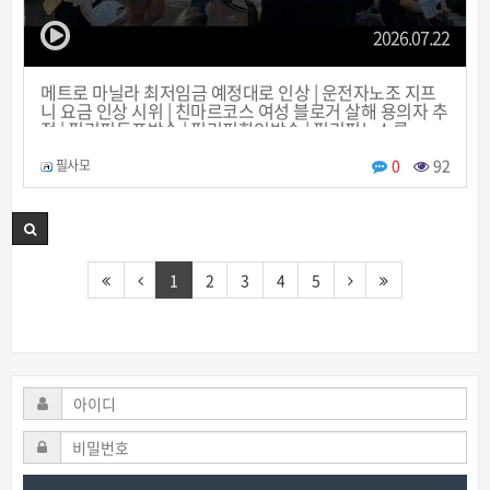
2026.07.22
메트로 마닐라 최저임금 예정대로 인상 | 운전자노조 지프
니 요금 인상 시위 | 친마르코스 여성 블로거 살해 용의자 추
적 | 필리핀동포방송 | 필리핀한인방송 | 필리핀뉴스룸
0
92
필사모
1
2
3
4
5