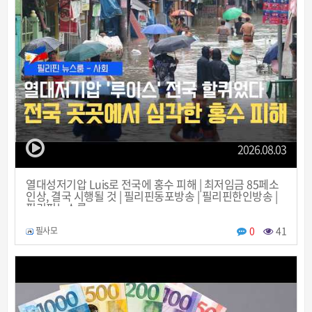
2026.08.03
열대성저기압 Luis로 전국에 홍수 피해 | 최저임금 85페소
인상, 결국 시행될 것 | 필리핀동포방송 | 필리핀한인방송 |
필리핀뉴스룸
0
41
필사모