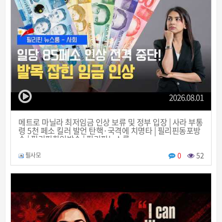
2026.08.01
메트로 마닐라 최저임금 인상 보류 및 정부 입장 | 사라 부통
령 5천 페소 킬러 발언 탄핵·국격에 치명타 | 필리핀동포방
송 | 필리핀한인방송 | 필리핀뉴스룸
0
52
필사모