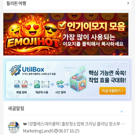
필리핀 여행
새글알림
+
❤️ [앙헬레스데카클락] 출장청소업체 크리닝 클리닝 청소부 아떼 아줌마 서비스! (기본 3시간에 700페소!) ❤️
MarketingLand6
08.07 16:25