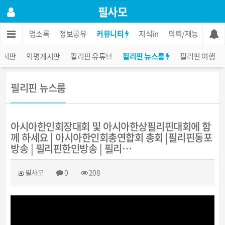
필사모
인
한인 업소록
정보공유
커뮤니티
지식in
의뢰/재능
장터
게시판
익명게시판
필리핀 유튜브
필리핀 뉴스룸
필리핀 여행
필리핀 뉴스룸
아시아한인회장대회 및 아시아한상필리핀대회에 함
께 하세요 | 아시아한인회총연합회 총회 |필리핀동포
방송 | 필리핀한인방송 | 필리…
필사모
0
208