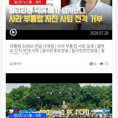
2026.07.28
대통령 SONA 연설 낙제점 | 사라 부통령 사퇴 일축 | 클락
AI 단지 반대 시위 | 필리핀동포방송 | 필리핀한인방송 | 필
리핀뉴스룸
0
73
필사모