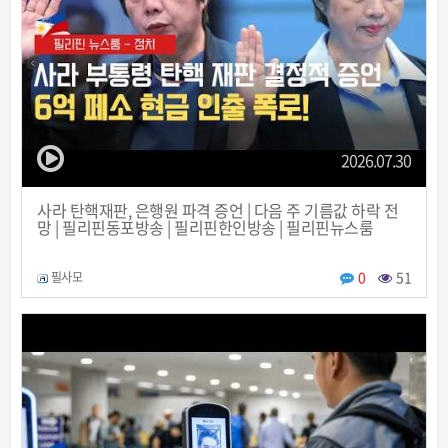
2026.07.30
사라 탄핵재판, 은행원 파격 증언 | 다음 주 기름값 하락 전
망 | 필리핀동포방송 | 필리핀한인방송 | 필리핀뉴스룸
0
51
필사모