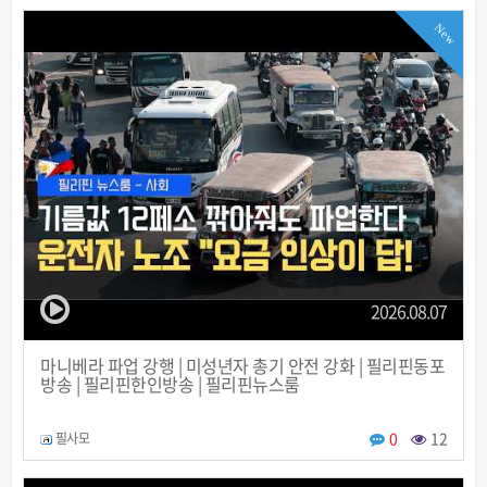
New
2026.08.07
마니베라 파업 강행 | 미성년자 총기 안전 강화 | 필리핀동포
방송 | 필리핀한인방송 | 필리핀뉴스룸
0
12
필사모