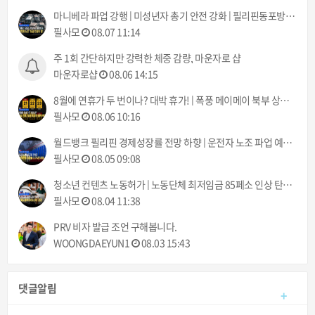
마니베라 파업 강행 | 미성년자 총기 안전 강화 | 필리핀동포방송 | 필리핀한인방송 | 필리핀뉴스룸
필사모
08.07 11:14
주 1회 간단하지만 강력한 체중 감량, 마운자로 샵
마운자로샵
08.06 14:15
8월에 연휴가 두 번이나? 대박 휴가! | 폭풍 메이메이 북부 상륙 | 필리핀동포방송 | 필리핀한인방송 | 필리핀뉴스룸
필사모
08.06 10:16
월드뱅크 필리핀 경제성장률 전망 하향 | 운전자 노조 파업 예고 8월 10일부터 | 필리핀동포방송 | 필리핀한인방송 | 필리핀뉴스룸
필사모
08.05 09:08
청소년 컨텐츠 노동허가 | 노동단체 최저임금 85페소 인상 탄원서 제출 | 필리핀동포방송 | 필리핀한인방송 | 필리핀뉴스룸
필사모
08.04 11:38
PRV 비자 발급 조언 구해봅니다.
WOONGDAEYUN1
08.03 15:43
댓글알림
+