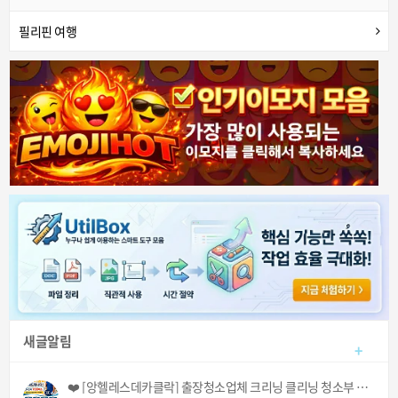
필리핀 여행
새글알림
+
❤️ [앙헬레스데카클락] 출장청소업체 크리닝 클리닝 청소부 아떼 아줌마 서비스! (기본 3시간에 700페소!) ❤️