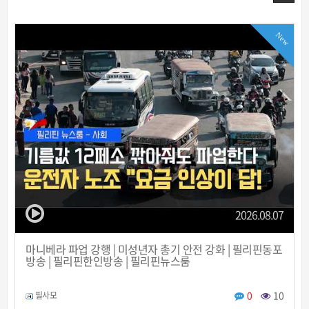
New
2026.08.07
마니베라 파업 강행 | 미성년자 총기 안전 강화 | 필리핀동포
방송 | 필리핀한인방송 | 필리핀뉴스룸
0
10
필사모