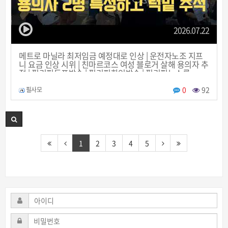
2026.07.22
메트로 마닐라 최저임금 예정대로 인상 | 운전자노조 지프
니 요금 인상 시위 | 친마르코스 여성 블로거 살해 용의자 추
적 | 필리핀동포방송 | 필리핀한인방송 | 필리핀뉴스룸
0
92
필사모
1
2
3
4
5