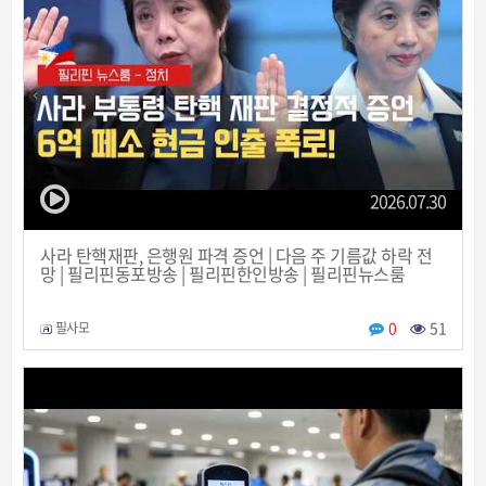
2026.07.30
사라 탄핵재판, 은행원 파격 증언 | 다음 주 기름값 하락 전
망 | 필리핀동포방송 | 필리핀한인방송 | 필리핀뉴스룸
0
51
필사모