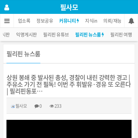
필사모
인
한인 업소록
정보공유
커뮤니티
지식in
의뢰/재능
장터
게시판
익명게시판
필리핀 유튜브
필리핀 뉴스룸
필리핀 여행
필리핀 뉴스룸
상원 봉쇄 중 발사된 총성, 경찰이 내린 강력한 경고 |
주유소 가기 전 필독! 이번 주 휘발유·경유 또 오른다
| 필리핀동포…
필사모
0
233