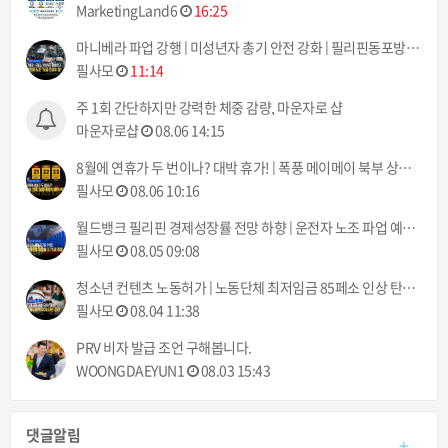
MarketingLand6
16:25
마니베라 파업 강행 | 미성년자 총기 안전 강화 | 필리핀동포방송 | 필리핀한인방송 | 필리핀뉴스룸
필사모
11:14
주 1회 간단하지만 강력한 체중 감량, 마운자로 샵
마운자로샵
08.06 14:15
8월에 연휴가 두 번이나? 대박 휴가! | 폭풍 메이메이 북부 상륙 | 필리핀동포방송 | 필리핀한인방송 | 필리핀뉴스룸
필사모
08.06 10:16
월드뱅크 필리핀 경제성장률 전망 하향 | 운전자 노조 파업 예고 8월 10일부터 | 필리핀동포방송 | 필리핀한인방송 | 필리핀뉴스룸
필사모
08.05 09:08
청소년 컨텐츠 노동허가 | 노동단체 최저임금 85페소 인상 탄원서 제출 | 필리핀동포방송 | 필리핀한인방송 | 필리핀뉴스룸
필사모
08.04 11:38
PRV 비자 발급 조언 구해봅니다.
WOONGDAEYUN1
08.03 15:43
댓글알림
+