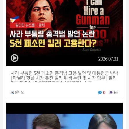
2026.07.31
사라 부통령 5천 페소면 총격범 고용 발언 및 대통령궁 반박
| 마닐라 핫플 시장 퓨전 앨리 위생 논란 및 시장 당부 | 필리
핀동포방송 | 필리핀한인방송 | 필리핀뉴스룸
0
66
필사모