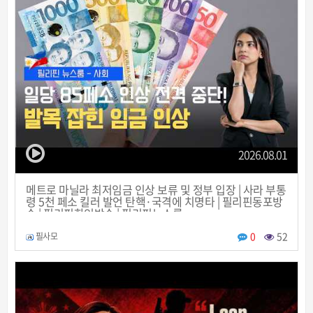
2026.08.01
메트로 마닐라 최저임금 인상 보류 및 정부 입장 | 사라 부통
령 5천 페소 킬러 발언 탄핵·국격에 치명타 | 필리핀동포방
송 | 필리핀한인방송 | 필리핀뉴스룸
0
52
필사모