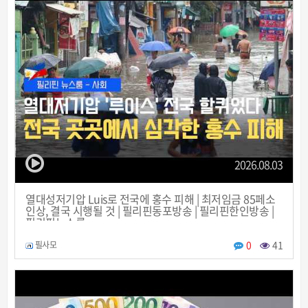
2026.08.03
열대성저기압 Luis로 전국에 홍수 피해 | 최저임금 85페소
인상, 결국 시행될 것 | 필리핀동포방송 | 필리핀한인방송 |
필리핀뉴스룸
0
41
필사모