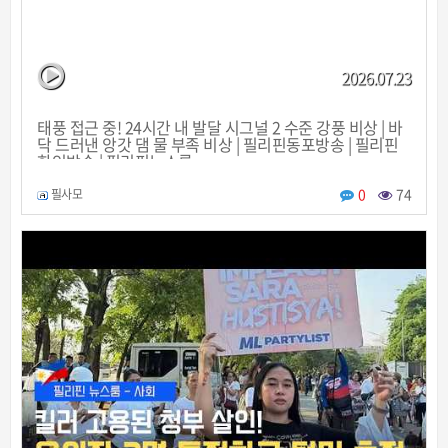
2026.07.23
태풍 접근 중! 24시간 내 발달 시그널 2 수준 강풍 비상 | 바
닥 드러낸 앙갓 댐 물 부족 비상 | 필리핀동포방송 | 필리핀
한인방송 | 필리핀뉴스룸
0
74
필사모