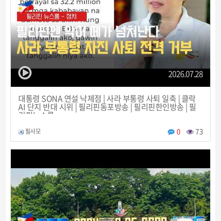
2026.07.28
대통령 SONA 연설 낙제점 | 사라 부통령 사퇴 일축 | 클락
AI 단지 반대 시위 | 필리핀동포방송 | 필리핀한인방송 | 필
리핀뉴스룸
0
73
필사모