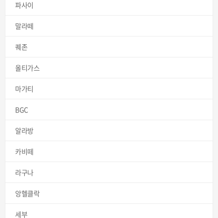
파사이
말라떼
퀘존
올티가스
마가티
BGC
알라방
카비떼
라구나
앙헬클락
세부