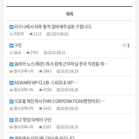
제목
라구나에서 하루 통역 알바해주실분 구합니다.
피준희
2117
2025.08.26
구인
1
doal
2701
2025.08.21
솔레어 노스(퀘존) 에서 함께 근무하실 한국 직원을 채…
필사모매니저
2845
2025.08.19
ASIAN88 VIP CLUB - CAGE & VIP …
필사모매니저
4539
2025.08.19
식료품 체인회사 FHM CORPORATION(뻔한마트)…
필사모매니저
3432
2025.08.19
광고 영업 마케터 구인
필사모매니저
3187
2025.08.19
세부에서 식당 매니저님을 모십니다.