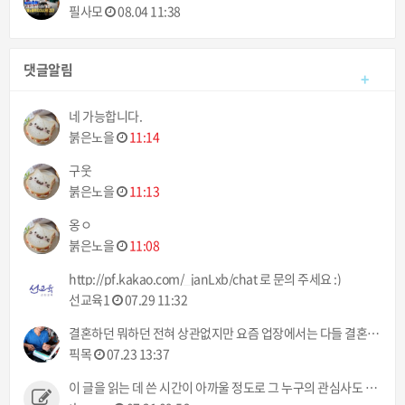
필사모
08.04 11:38
댓글알림
+
네 가능합니다.
붉은노을
11:14
구웃
붉은노을
11:13
옹ㅇ
붉은노을
11:08
http://pf.kakao.com/_janLxb/chat 로 문의 주세요 :)
선교육1
07.29 11:32
결혼하던 뭐하던 전혀 상관없지만 요즘 업장에서는 다들 결혼이야기만 하네 ㅠㅠ 했으면 뭐라도 주던지 ㅋㅋ
픽목
07.23 13:37
이 글을 읽는 데 쓴 시간이 아까울 정도로 그 누구의 관심사도 아닌 정보입니다.