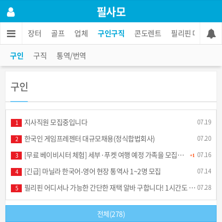
필사모
/재능
장터
골프
업체
구인구직
콘도렌트
필리핀 마사지
구인
구직
통역/번역
구인
지사직원 모집중입니다
07.19
1
한국인 게임프레젠터 대규모채용(정식합법회사)
07.20
2
[무료 베이비시터 체험] 세부·푸켓 여행 예정 가족을 모집합니다
07.16
3
+1
[긴급] 마닐라 한국어-영어 현장 통역사 1~2명 모집
07.14
4
필리핀 어디서나 가능한 간단한 재택 알바 구합니다! 1시간도 안걸립니다.
07.28
5
전체(278)