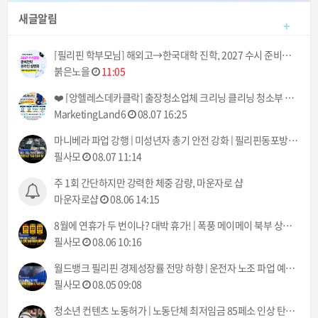
새글알림
+
[필리핀 학부모님] 해외고→한국대학 진학, 2027 수시 준비전략 온라인 설명회｜8/14 오후 6시
붉은노을
11:05
❤️ [앙헬레스데카클락] 출장청소업체 크리닝 클리닝 청소부 아떼 아줌마 서비스! (기본 3시간에 700페소!) ❤️
MarketingLand6
08.07 16:25
마니베라 파업 강행 | 미성년자 총기 안전 강화 | 필리핀동포방송 | 필리핀한인방송 | 필리핀뉴스룸
필사모
08.07 11:14
주 1회 간단하지만 강력한 체중 감량, 마운자로 샵
마운자로샵
08.06 14:15
8월에 연휴가 두 번이나? 대박 휴가! | 폭풍 메이메이 북부 상륙 | 필리핀동포방송 | 필리핀한인방송 | 필리핀뉴스룸
필사모
08.06 10:16
월드뱅크 필리핀 경제성장률 전망 하향 | 운전자 노조 파업 예고 8월 10일부터 | 필리핀동포방송 | 필리핀한인방송 | 필리핀뉴스룸
필사모
08.05 09:08
청소년 컨텐츠 노동허가 | 노동단체 최저임금 85페소 인상 탄원서 제출 | 필리핀동포방송 | 필리핀한인방송 | 필리핀뉴스룸