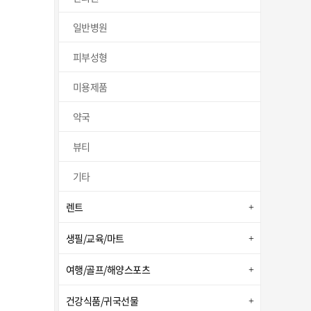
일반병원
피부성형
미용제품
약국
뷰티
기타
렌트
생필/교육/마트
여행/골프/해양스포츠
건강식품/귀국선물