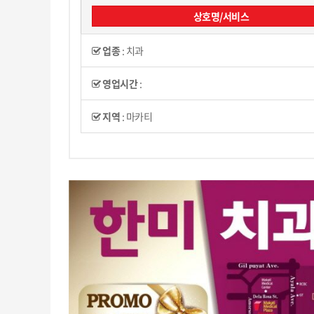
상호명/서비스
업종
:
치과
영업시간
:
지역
:
마카티