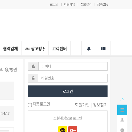
로그인
회원가입
정보찾기
접속 216
협력업체
광고방
고객센터
티/미용/병원
로그인
자동로그인
회원가입
|
정보찾기
 14:17
소셜계정으로 로그인