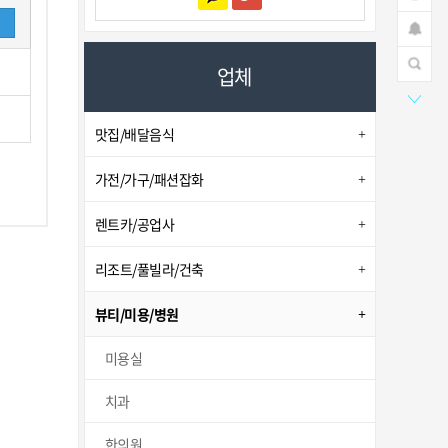
업체
맛집/배달음식
가전/가구/패션잡화
렌트카/공업사
리조트/풀빌라/건축
뷰티/미용/병원
미용실
치과
한의원