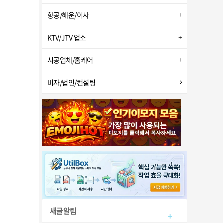
항공/해운/이사
KTV/JTV 업소
시공업체/홈케어
비자/법인/컨설팅
새글알림
+