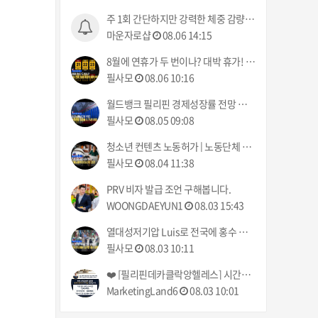
주 1회 간단하지만 강력한 체중 감량, 마운자로 샵
마운자로샵
08.06 14:15
8월에 연휴가 두 번이나? 대박 휴가! | 폭풍 메이메이 북부 상륙 | 필리핀동포방송 | 필리핀한인방송 | 필리핀뉴스룸
필사모
08.06 10:16
월드뱅크 필리핀 경제성장률 전망 하향 | 운전자 노조 파업 예고 8월 10일부터 | 필리핀동포방송 | 필리핀한인방송 | 필리핀뉴스룸
필사모
08.05 09:08
청소년 컨텐츠 노동허가 | 노동단체 최저임금 85페소 인상 탄원서 제출 | 필리핀동포방송 | 필리핀한인방송 | 필리핀뉴스룸
필사모
08.04 11:38
PRV 비자 발급 조언 구해봅니다.
WOONGDAEYUN1
08.03 15:43
열대성저기압 Luis로 전국에 홍수 피해 | 최저임금 85페소 인상, 결국 시행될 것 | 필리핀동포방송 | 필리핀한인방송 | 필리핀뉴스룸
필사모
08.03 10:11
❤️ [필리핀데카클락앙헬레스] 시간제입주이사거주부분원룸건물사무실집 출장청소업체 클리닝업 아떼아줌마 청소부 비용추천! (가사도우미전문서비스) ❤️
MarketingLand6
08.03 10:01