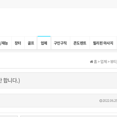
/재능
장터
골프
업체
구인구직
콘도렌트
필리핀 마사지
홈 > 업체 > 뷰
 합니다.)
2022.06.25