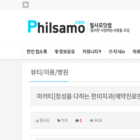
한인 업소록
정보공유
커뮤니티
지식in
의뢰
뷰티/미용/병원
마카티]정성을 다하는 한미치과(예약진료만
필사모
치과
1
3428