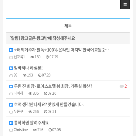
제목
[알림]
광고글은 광고방에 작성해주세요
⭐해외거주자 필독⭐100% 온라인 마지막 한국어교원 2…
선교육1
150
07.29
알바하나 하실분!
99
193
07.28
두윈 진 회장·로이스호텔 봉 회장, 가족설 확산?
2
나미하
305
07.20
호떡 생각안나세요? 맛있게 만들었습니다.
두쫀쿠
266
07.11
통학학원 알려주세요
Christine
216
07.05