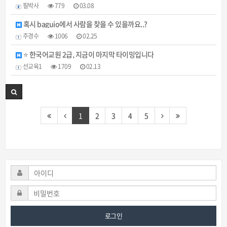
필박사
779
03.08
혹시 baguio에서 사람을 찾을 수 있을까요..?
주경수
1006
02.25
⭐ 한국어교원 2급, 지금이 마지막 타이밍입니다
선교육1
1709
02.13
1
2
3
4
5
로그인