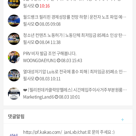
필사모
10:16
월드뱅크 필리핀 경제성장률 전망 하향 | 운전자 노조 파업 예고 8월 10일부터 | 필리핀동포방송 | 필리핀한인방송 | 필리핀뉴스룸
필사모
08.05 09:08
청소년 컨텐츠 노동허가 | 노동단체 최저임금 85페소 인상 탄원서 제출 | 필리핀동포방송 | 필리핀한인방송 | 필리핀뉴스룸
필사모
08.04 11:38
PRV 비자 발급 조언 구해봅니다.
WOONGDAEYUN1
08.03 15:43
열대성저기압 Luis로 전국에 홍수 피해 | 최저임금 85페소 인상, 결국 시행될 것 | 필리핀동포방송 | 필리핀한인방송 | 필리핀뉴스룸
필사모
08.03 10:11
❤️ [필리핀데카클락앙헬레스] 시간제입주이사거주부분원룸건물사무실집 출장청소업체 클리닝업 아떼아줌마 청소부 비용추천! (가사도우미전문서비스) ❤️
MarketingLand6
08.03 10:01
댓글알림
+
http://pf.kakao.com/_janLxb/chat 로 문의 주세요 :)