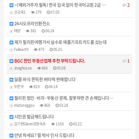
⭐[해외거주자 필독] 한국 입국 없이 한국어교원 2급 …
2
선교육1
379
07.03
24시오프라인환전소
태양
381
06.24
제가 필리핀여행가서 실수로 애플기프트카드를 샀는데
Fallearth
479
05.25
BGC 한인 부동산업체 추천 부탁드립니다.
1
JonghoLee
666
05.08
달콤 바삭 쫀득한 버터떡 판매합니다
두쫀쿠
819
04.14
필리핀 법인·비자·부동산 문제, 잘못하면 큰 손해입니다…
miztereggsu
868
03.28
시민권 발급해드립니다
김기현Glenn강원속초
1156
03.22
안녕 하세요? 필 박사 인사 드립니다