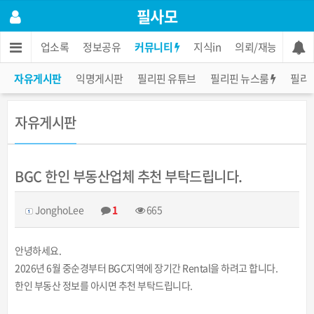
필사모
인
한인 업소록
정보공유
커뮤니티
지식in
의뢰/재능
장터
자유게시판
익명게시판
필리핀 유튜브
필리핀 뉴스룸
필리
자유게시판
BGC 한인 부동산업체 추천 부탁드립니다.
JonghoLee
1
665
안녕하세요.
2026년 6월 중순경부터 BGC지역에 장기간 Rental을 하려고 합니다.
한인 부동산 정보를 아시면 추천 부탁드립니다.