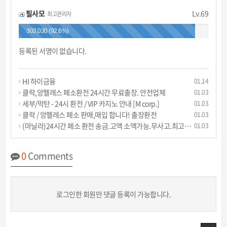
필사모
Lv.69
최고관리자
303,030 (92.6%)
등록된 서명이 없습니다.
HI 하이금융
01.14
클락,앙헬레스 페소환전 24시간 무료출장. 안전업체
01.03
세부/막탄 - 24시 환전 / VIP 카지노 안내 [M corp.]
01.03
클락 / 앙헬레스 페소 판매,매입 합니다! 출장환전
01.03
(마닐라)24시간 페소 환전 송금.고액 소액가능.무사고.최고안전한곳
01.03
0
Comments
로그인한 회원만 댓글 등록이 가능합니다.