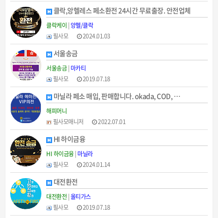
클락,앙헬레스 페소환전 24시간 무료출장. 안전업체
클락케이
|
앙헬/클락
필사모
2024.01.03
서울송금
서울송금
|
마카티
필사모
2019.07.18
마닐라 페소 매입, 판매합니다. okada, COD, …
해피머니
필사모매니저
2022.07.01
HI 하이금융
HI 하이금융
|
마닐라
필사모
2024.01.14
대전환전
대전환전
|
올티가스
필사모
2019.07.18