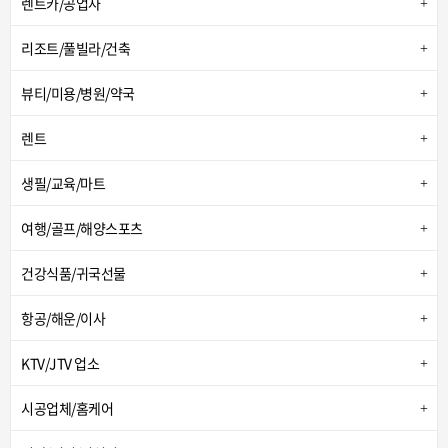
렌트카/공업사
리조트/풀빌라/건축
뷰티/미용/병원/약국
렌트
생필/교육/마트
여행/골프/해양스포츠
건강식품/귀국선물
항공/해운/이사
KTV/JTV 업소
시공업체/홈케어