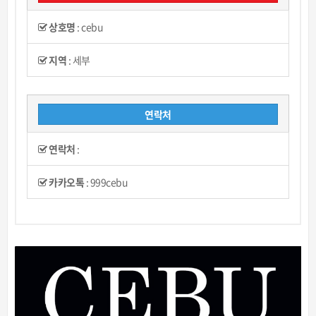
상호명
:
cebu
지역
:
세부
연락처
연락처
:
카카오톡
:
999cebu