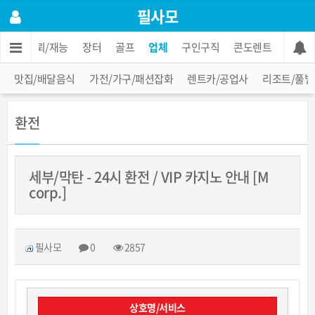
필사모
in
의뢰/재능
장터
골프
업체
구인구직
콘도렌트
필리핀
맛집/배달음식
가전/가구/패션잡화
렌트카/공업사
리조트/풀빌
환전
세부/막탄 - 24시 환전 / VIP 카지노 안내 [M
corp.]
필사모
0
2857
상호명/서비스