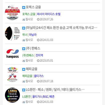
포렉스 금융
포렉스 금융
|
파사이 마이다스 호텔
필사모
2019.07.26
(마닐라)24시간 페소 환전 송금.고액 소액가능.무사고…
위너
|
마닐라
필사모
2024.01.03
(주) 한패스
(주)한패스
|
전지역
필사모
2023.05.01
해피금융
해피금융
|
올티가스
필사모
2019.07.18
LG환전 - 페소 / 원화 / 달러 / 테더 (올티가스…
LG환전
|
올티가스/BGC/퀘존
필사모
2024.01.03