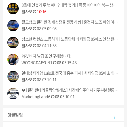
8월에 연휴가 두 번이나? 대박 휴가! | 폭풍 메이메이 북부 상륙 | 필리핀동포방송 | 필리핀한인방송 | 필리핀뉴스룸
필사모
10:16
월드뱅크 필리핀 경제성장률 전망 하향 | 운전자 노조 파업 예고 8월 10일부터 | 필리핀동포방송 | 필리핀한인방송 | 필리핀뉴스룸
필사모
08.05 09:08
청소년 컨텐츠 노동허가 | 노동단체 최저임금 85페소 인상 탄원서 제출 | 필리핀동포방송 | 필리핀한인방송 | 필리핀뉴스룸
필사모
08.04 11:38
PRV 비자 발급 조언 구해봅니다.
WOONGDAEYUN1
08.03 15:43
열대성저기압 Luis로 전국에 홍수 피해 | 최저임금 85페소 인상, 결국 시행될 것 | 필리핀동포방송 | 필리핀한인방송 | 필리핀뉴스룸
필사모
08.03 10:11
❤️ [필리핀데카클락앙헬레스] 시간제입주이사거주부분원룸건물사무실집 출장청소업체 클리닝업 아떼아줌마 청소부 비용추천! (가사도우미전문서비스) ❤️
MarketingLand6
08.03 10:01
댓글알림
+