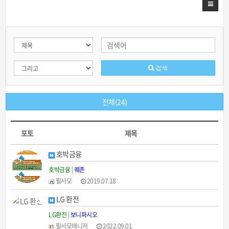
검색
전체(24)
포토
제목
호박금융
호박금융
|
퀘존
필사모
2019.07.18
LG 환전
LG환전
|
보니파시오
필사모매니저
2022.09.01