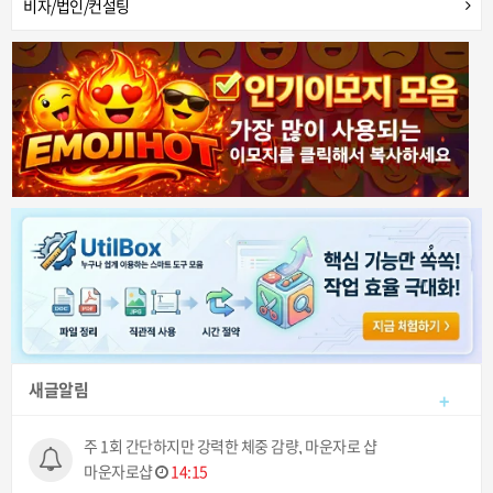
비자/법인/컨설팅
새글알림
+
주 1회 간단하지만 강력한 체중 감량, 마운자로 샵
마운자로샵
14:15