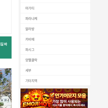
마가티
파라냐케
알라방
카비떼
길 바
파시그
앙헬클락
세부
기타지역