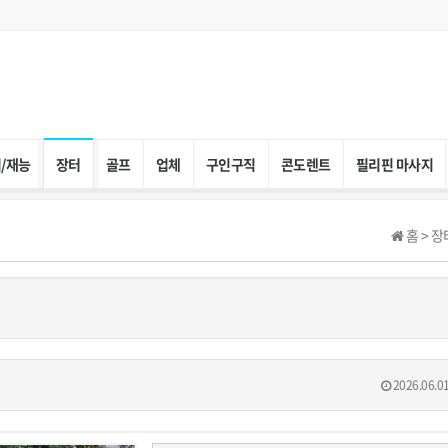
/재능
장터
골프
업체
구인구직
콘도렌트
필리핀 마사지
홈 > 장
2026.06.01