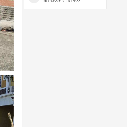
thomas
07.16 15:22