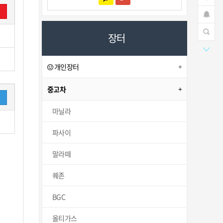
장터
개인장터
중고차
마닐라
파사이
말라떼
퀘존
BGC
올티가스