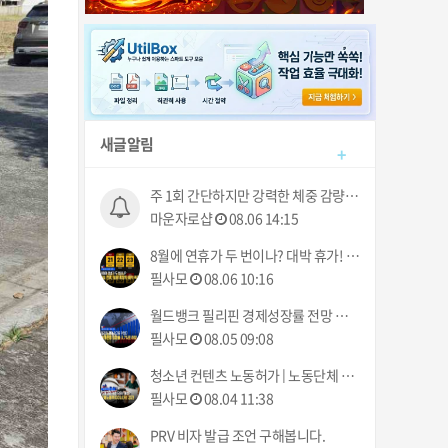
새글알림
+
주 1회 간단하지만 강력한 체중 감량, 마운자로 샵
마운자로샵
08.06 14:15
8월에 연휴가 두 번이나? 대박 휴가! | 폭풍 메이메이 북부 상륙 | 필리핀동포방송 | 필리핀한인방송 | 필리핀뉴스룸
필사모
08.06 10:16
월드뱅크 필리핀 경제성장률 전망 하향 | 운전자 노조 파업 예고 8월 10일부터 | 필리핀동포방송 | 필리핀한인방송 | 필리핀뉴스룸
필사모
08.05 09:08
청소년 컨텐츠 노동허가 | 노동단체 최저임금 85페소 인상 탄원서 제출 | 필리핀동포방송 | 필리핀한인방송 | 필리핀뉴스룸
필사모
08.04 11:38
PRV 비자 발급 조언 구해봅니다.