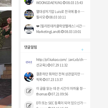
WOONGDAEYUN1
08.03 15:43
열대성저기압 Luis로 전국에 홍수 피해 | 최저임금 85페소 인상, 결국 시행될 것 | 필리핀동포방송 | 필리핀한인방송 | 필리핀뉴스룸
필사모
08.03 10:11
❤️ [필리핀데카클락앙헬레스] 시간제입주이사거주부분원룸건물사무실집 출장청소업체 클리닝업 아떼아줌마 청소부 비용추천! (가사도우미전문서비스) ❤️
MarketingLand6
08.03 10:01
댓글알림
+
http://pf.kakao.com/_janLxb/chat 로 문의 주세요 :)
선교육1
07.29 11:32
결혼하던 뭐하던 전혀 상관없지만 요즘 업장에서는 다들 결혼이야기만 하네 ㅠㅠ 했으면 뭐라도 주던지 ㅋㅋ
픽목
07.23 13:37
이 글을 읽는 데 쓴 시간이 아까울 정도로 그 누구의 관심사도 아닌 정보입니다.
thomas
07.21 09:56
DTI 또는 SEC 등록이 되어 있으신가요? 없으면 불법인데 사고 발생시 어떻게 처리해 주실건가요?