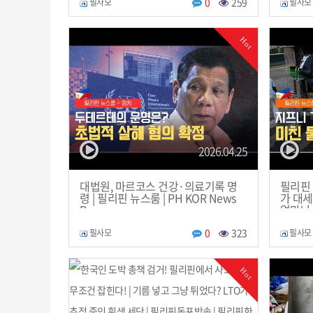
0
259
필사모
필사모
Hot
2026.04.25
대법원, 마르코스 건강·의료기록 명
필리핀 
령 | 필리핀 뉴스룸 | PH KOR News
가 대세
Room
얼마나 
방송 |
0
323
필사모
필사모
Hot