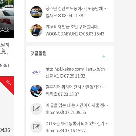
청소년 컨텐츠 노동허가 | 노동단체 최저임금 85페소 인상 탄원서 제출 | 필리핀동포방송 | 필리핀한인방송 | 필리핀뉴스룸
필사모
08.04 11:38
PRV 비자 발급 조언 구해봅니다.
04.18
WOONGDAEYUN1
08.03 15:43
요일까
 돌
댓글알림
 필리
+
필리핀
361
http://pf.kakao.com/_janLxb/chat 로 문의 주세요 :)
선교육1
07.29 11:32
Hot
결혼하던 뭐하던 전혀 상관없지만 요즘 업장에서는 다들 결혼이야기만 하네 ㅠㅠ 했으면 뭐라도 주던지 ㅋㅋ
픽목
07.23 13:37
이 글을 읽는 데 쓴 시간이 아까울 정도로 그 누구의 관심사도 아닌 정보입니다.
thomas
07.21 09:56
DTI 또는 SEC 등록이 되어 있으신가요? 없으면 불법인데 사고 발생시 어떻게 처리해 주실건가요?
04.16
thomas
07.16 15:22