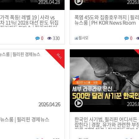
2026.04.28
2026.
격 폭등! 레벨 19 | 사라 vs
폭염 45도와 집중호우까지 | 필
차 11%! 2028 대선 판도 뒤집
뉴스룸 | PH KOR News Room
| 필리핀동포방송 | 필리핀한인
 필리핀뉴스룸
0
330
0
필사모
Hot
2026.04.26
2026.
뉴스룸 | 필리핀 경제뉴스
한국인 사기범, 필리핀 어디서든
잡힌다 | 경찰, 유가와 관련한 부
지른 77명 체포 | 필리핀동포방송 
리핀한인방송 | 필리핀뉴스룸