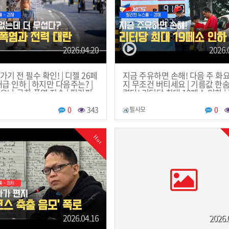
2026.04.20
2026.
가기 전 필수 확인! | 디젤 26페
지금 주유하면 손해! 다음 주 화
대급 인하 | 하지만 다음주는? |
지 무조건 버티세요 | 기름값 한숨
으나 극한 폭염 지속 | 필리핀
렸다! 리터당 최대 19페소 인하 |
 | 필리핀한인방송 | 필리핀뉴
핀동포방송 | 필리핀한인방송 | 
뉴스룸
0
343
0
필사모
Hot
2026.04.16
2026.