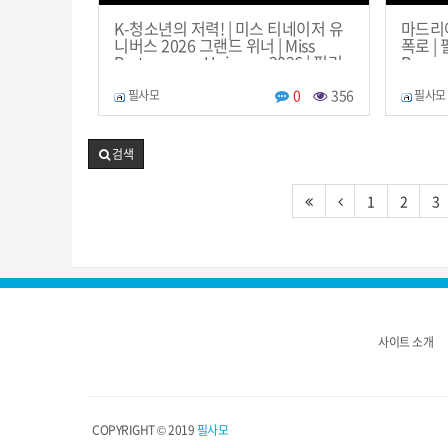
K-청소년의 저력! | 미스 티네이저 유
마드리
니버스 2026 그랜드 위너 | Miss
폭로 | 
Preteenager Universe 2026 | 필리
Room
핀 뉴스룸 | PH KOR News Room
0
356
필사모
필사모
검색
1
2
3
사이트 소개
COPYRIGHT © 2019
필사모