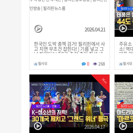
2026.04.21
한국인 도박 총책 검거! 필리핀에서 사
주유소 
고 치면 무조건 잡힌다! | 기름 넣고 그
소! 역
냥 튀었다? LTO가 추적 중인 흰색 세
태풍 없
단 | 필리핀동포방송 | 필리핀한인방송
동포방송
| 필리핀뉴스룸
스룸
0
268
필사모
필사모
Hot
2026.04.17