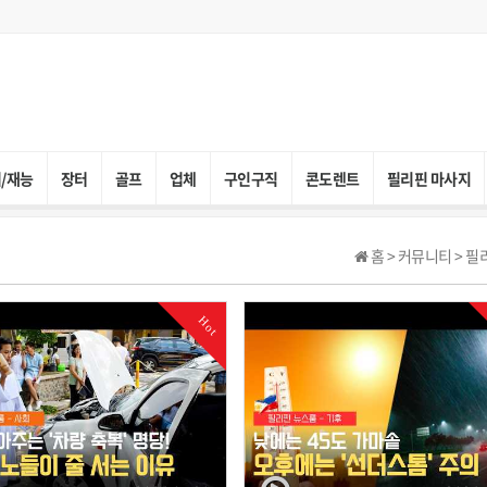
/재능
장터
골프
업체
구인구직
콘도렌트
필리핀 마사지
홈 > 커뮤니티 > 
Hot