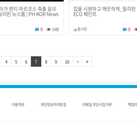
아가 편지 마르코스 축출 음모
집을 시원하고 깨끗하게_필리핀
필리핀 뉴스룸 | PH KOR News
ECO 페인트
0
349
0
필사모
4
5
6
7
8
9
10
이용약관
개인정보처리방침
이메일 무단수집거부
책임의