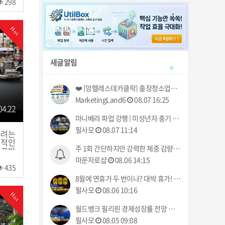
298
Hot
새글알림
+
❤️ [앙헬레스데카클락] 출장청소업체 크리닝 클리닝 청소부 아떼 아줌마 서비스! (기본 3시간에 700페소!) ❤️
MarketingLand6
08.07 16:25
04.22
마니베라 파업 강행 | 미성년자 총기 안전 강화 | 필리핀동포방송 | 필리핀한인방송 | 필리핀뉴스룸
필사모
08.07 11:14
우려는
기적인
주 1회 간단하지만 강력한 체중 감량, 마운자로 샵
동포방
스룸
마운자로샵
08.06 14:15
435
8월에 연휴가 두 번이나? 대박 휴가! | 폭풍 메이메이 북부 상륙 | 필리핀동포방송 | 필리핀한인방송 | 필리핀뉴스룸
필사모
08.06 10:16
Hot
월드뱅크 필리핀 경제성장률 전망 하향 | 운전자 노조 파업 예고 8월 10일부터 | 필리핀동포방송 | 필리핀한인방송 | 필리핀뉴스룸
필사모
08.05 09:08