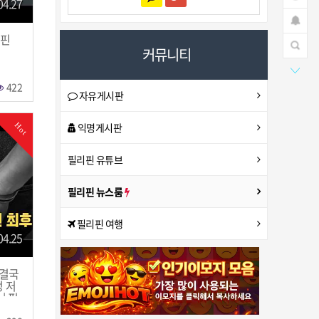
04.27
리핀
커뮤니티
422
자유게시판
익명게시판
Hot
필리핀 유튜브
필리핀 뉴스룸
필리핀 여행
04.25
 결국
정 저
| 필