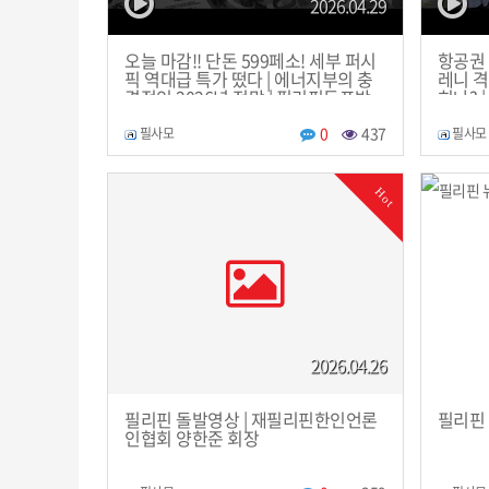
2026.04.29
오늘 마감!! 단돈 599페소! 세부 퍼시
항공권 가
픽 역대급 특가 떴다 | 에너지부의 충
레니 격
격적인 2026년 전망 | 필리핀동포방
히나? 
송 | 필리핀한인방송 | 필리핀뉴스룸
방송 |
0
437
필사모
필사모
Hot
2026.04.26
필리핀 돌발영상 | 재필리핀한인언론
필리핀 
인협회 양한준 회장