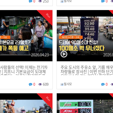
0
253
0
필사모
Hot
2026.04.23
2026.
사람들의 선택! 이제는 전기차
주요 도시의 주유소 앞, 기름 채
! | 지프니 기본요금이 도대체
차량들로 장사진 | 이번 인하 단
오른다는 거죠? | 필리핀동포
오아시스일 가능성은? | 필리핀
 필리핀한인방송 | 필리핀뉴스룸
송 | 필리핀한인방송 | 필리핀뉴
0
609
0
필사모
Hot