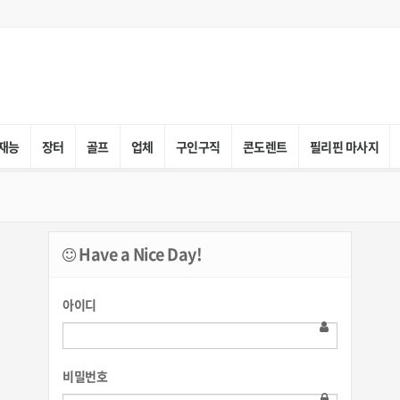
재능
장터
골프
업체
구인구직
콘도렌트
필리핀 마사지
Have a Nice Day!
아이디
비밀번호