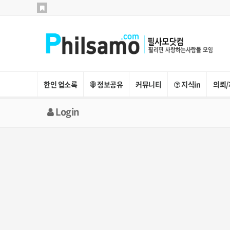
한인 업소록
정보공유
커뮤니티
지식in
의뢰/
Login