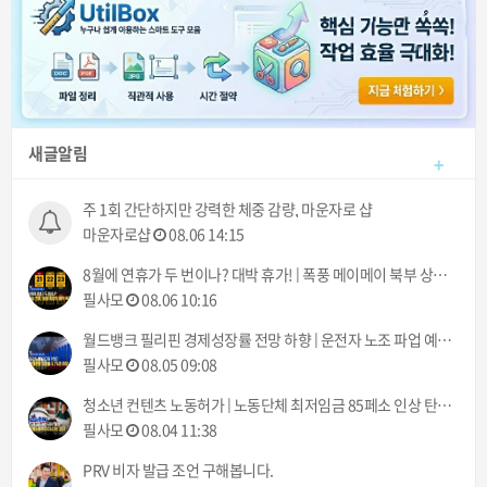
새글알림
+
주 1회 간단하지만 강력한 체중 감량, 마운자로 샵
마운자로샵
08.06 14:15
8월에 연휴가 두 번이나? 대박 휴가! | 폭풍 메이메이 북부 상륙 | 필리핀동포방송 | 필리핀한인방송 | 필리핀뉴스룸
필사모
08.06 10:16
월드뱅크 필리핀 경제성장률 전망 하향 | 운전자 노조 파업 예고 8월 10일부터 | 필리핀동포방송 | 필리핀한인방송 | 필리핀뉴스룸
필사모
08.05 09:08
청소년 컨텐츠 노동허가 | 노동단체 최저임금 85페소 인상 탄원서 제출 | 필리핀동포방송 | 필리핀한인방송 | 필리핀뉴스룸
필사모
08.04 11:38
PRV 비자 발급 조언 구해봅니다.