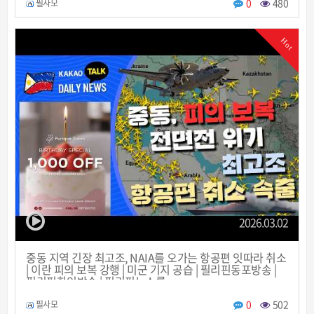
0
480
필사모
Hot
2026.03.02
중동 지역 긴장 최고조, NAIA를 오가는 항공편 잇따라 취소
| 이란 피의 보복 강행 | 미군 기지 공습 | 필리핀동포방송 |
필리핀한인방송 | 필리핀뉴스룸
0
502
필사모