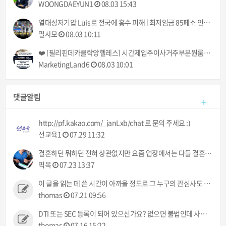
WOONGDAEYUN1
08.03 15:43
열대성저기압 Luis로 전국에 홍수 피해 | 최저임금 85페소 인상, 결국 시행될 것 | 필리핀동포방송 | 필리핀한인방송 | 필리핀뉴스룸
필사모
08.03 10:11
❤️ [필리핀데카클락앙헬레스] 시간제입주이사거주부분원룸건물사무실집 출장청소업체 클리닝업 아떼아줌마 청소부 비용추천! (가사도우미전문서비스) ❤️
MarketingLand6
08.03 10:01
댓글알림
+
http://pf.kakao.com/_janLxb/chat 로 문의 주세요 :)
선교육1
07.29 11:32
결혼하던 뭐하던 전혀 상관없지만 요즘 업장에서는 다들 결혼이야기만 하네 ㅠㅠ 했으면 뭐라도 주던지 ㅋㅋ
픽목
07.23 13:37
이 글을 읽는 데 쓴 시간이 아까울 정도로 그 누구의 관심사도 아닌 정보입니다.
thomas
07.21 09:56
DTI 또는 SEC 등록이 되어 있으신가요? 없으면 불법인데 사고 발생시 어떻게 처리해 주실건가요?
thomas
07.16 15:22