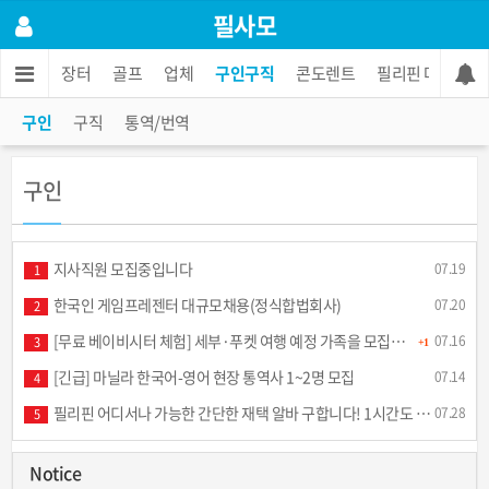
필사모
/재능
장터
골프
업체
구인구직
콘도렌트
필리핀 마사지
구인
구직
통역/번역
구인
지사직원 모집중입니다
07.19
1
한국인 게임프레젠터 대규모채용(정식합법회사)
07.20
2
[무료 베이비시터 체험] 세부·푸켓 여행 예정 가족을 모집합니다
07.16
3
+1
[긴급] 마닐라 한국어-영어 현장 통역사 1~2명 모집
07.14
4
필리핀 어디서나 가능한 간단한 재택 알바 구합니다! 1시간도 안걸립니다.
07.28
5
Notice