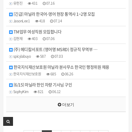
유헌진
431
07.16
[긴급] 마닐라 한국어-영어 현장 통역사 1~2명 모집
JasonLee1
418
07.14
TM업무 여성직원 모집합니다
김현재
403
07.06
(주) 메디칼서포트 (영어명 MSRD) 정규직 무역부 …
spicylabuyo
587
07.03
한국지식재산보호원 마닐라 분사무소 한국인 행정위원 채용
한국지식재산보호원
685
06.26
[6/15] 마닐라 한인 차량 기사님 구인
SophyKim
821
06.12
더보기