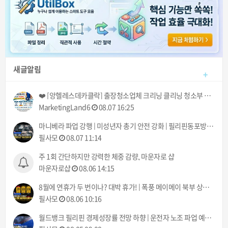
새글알림
+
❤️ [앙헬레스데카클락] 출장청소업체 크리닝 클리닝 청소부 아떼 아줌마 서비스! (기본 3시간에 700페소!) ❤️
MarketingLand6
08.07 16:25
마니베라 파업 강행 | 미성년자 총기 안전 강화 | 필리핀동포방송 | 필리핀한인방송 | 필리핀뉴스룸
필사모
08.07 11:14
주 1회 간단하지만 강력한 체중 감량, 마운자로 샵
마운자로샵
08.06 14:15
8월에 연휴가 두 번이나? 대박 휴가! | 폭풍 메이메이 북부 상륙 | 필리핀동포방송 | 필리핀한인방송 | 필리핀뉴스룸
필사모
08.06 10:16
월드뱅크 필리핀 경제성장률 전망 하향 | 운전자 노조 파업 예고 8월 10일부터 | 필리핀동포방송 | 필리핀한인방송 | 필리핀뉴스룸