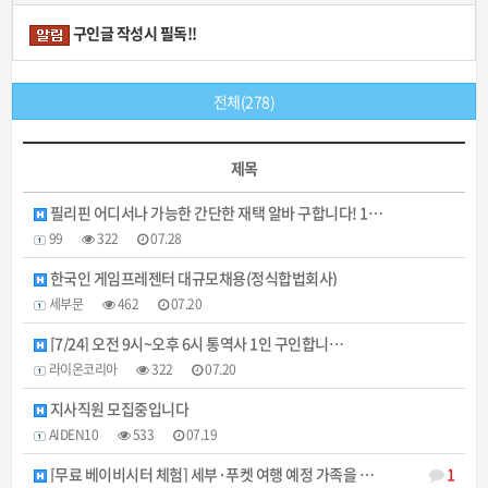
구인글 작성시 필독!!
전체(278)
제목
필리핀 어디서나 가능한 간단한 재택 알바 구합니다! 1…
99
322
07.28
한국인 게임프레젠터 대규모채용(정식합법회사)
세부문
462
07.20
[7/24] 오전 9시~오후 6시 통역사 1인 구인합니…
라이온코리아
322
07.20
지사직원 모집중입니다
AIDEN10
533
07.19
[무료 베이비시터 체험] 세부·푸켓 여행 예정 가족을 …
1