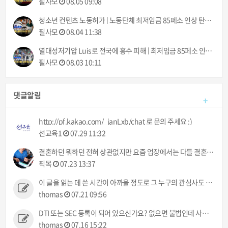
필사모
08.05 09:08
청소년 컨텐츠 노동허가 | 노동단체 최저임금 85페소 인상 탄원서 제출 | 필리핀동포방송 | 필리핀한인방송 | 필리핀뉴스룸
필사모
08.04 11:38
열대성저기압 Luis로 전국에 홍수 피해 | 최저임금 85페소 인상, 결국 시행될 것 | 필리핀동포방송 | 필리핀한인방송 | 필리핀뉴스룸
필사모
08.03 10:11
댓글알림
+
http://pf.kakao.com/_janLxb/chat 로 문의 주세요 :)
선교육1
07.29 11:32
결혼하던 뭐하던 전혀 상관없지만 요즘 업장에서는 다들 결혼이야기만 하네 ㅠㅠ 했으면 뭐라도 주던지 ㅋㅋ
픽목
07.23 13:37
이 글을 읽는 데 쓴 시간이 아까울 정도로 그 누구의 관심사도 아닌 정보입니다.
thomas
07.21 09:56
DTI 또는 SEC 등록이 되어 있으신가요? 없으면 불법인데 사고 발생시 어떻게 처리해 주실건가요?
thomas
07.16 15:22