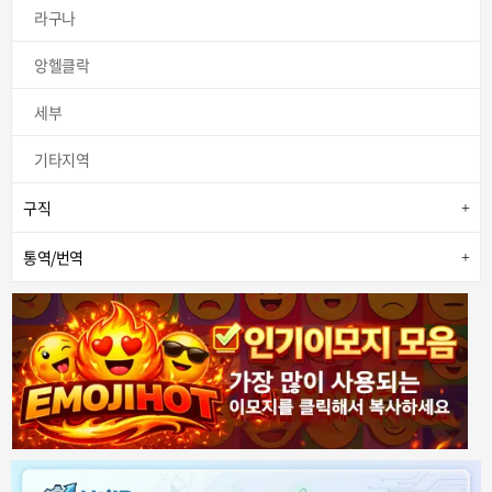
라구나
앙헬클락
세부
기타지역
구직
통역/번역